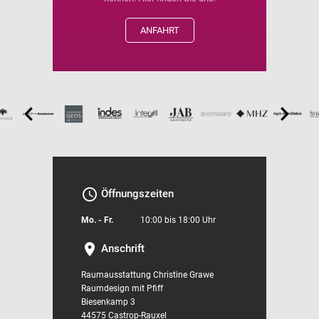
ANFAHRT
access_time
Öffnungszeiten
Mo. - Fr.
10:00 bis 18:00 Uhr
location_on
Anschrift
Raumausstattung Christine Grawe
Raumdesign mit Pfiff
Biesenkamp 3
44575 Castrop-Rauxel