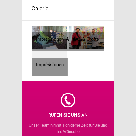
Galerie
Impressionen_Angebot
Arts & Crafts
Impressionen
RUFEN SIE UNS AN
Unser Team nimmt sich gerne Zeit für Sie und
Ihre Wünsche.